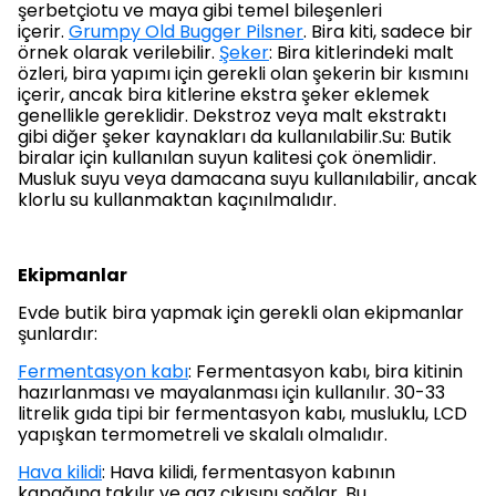
şerbetçiotu ve maya gibi temel bileşenleri
içerir.
Grumpy Old Bugger Pilsner
. Bira kiti, sadece bir
örnek olarak verilebilir.
Şeker
: Bira kitlerindeki malt
özleri, bira yapımı için gerekli olan şekerin bir kısmını
içerir, ancak bira kitlerine ekstra şeker eklemek
genellikle gereklidir. Dekstroz veya malt ekstraktı
gibi diğer şeker kaynakları da kullanılabilir.Su: Butik
biralar için kullanılan suyun kalitesi çok önemlidir.
Musluk suyu veya damacana suyu kullanılabilir, ancak
klorlu su kullanmaktan kaçınılmalıdır.
Ekipmanlar
Evde butik bira yapmak için gerekli olan ekipmanlar
şunlardır:
Fermentasyon kabı
: Fermentasyon kabı, bira kitinin
hazırlanması ve mayalanması için kullanılır. 30-33
litrelik gıda tipi bir fermentasyon kabı, musluklu, LCD
yapışkan termometreli ve skalalı olmalıdır.
Hava kilidi
: Hava kilidi, fermentasyon kabının
kapağına takılır ve gaz çıkışını sağlar. Bu,