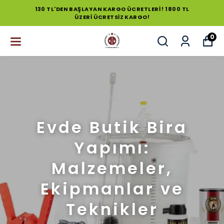
130 TL'DEN BAŞLAYAN KARGO ÜCRETLERİ ! 1800 TL
ÜZERİ ÜCRETSİZ KARGO!
0
Evde Butik Bira
Yapımı:
Malzemeler,
Ekipmanlar ve
Teknikler