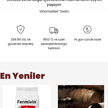
yaşayın!
Vinomarket Team
256 Bit SSL ile
1800 TL ve üzeri
14 gün içinde iade
güvende alışveriş
siparişlerde kargo
bedava
En Yeniler