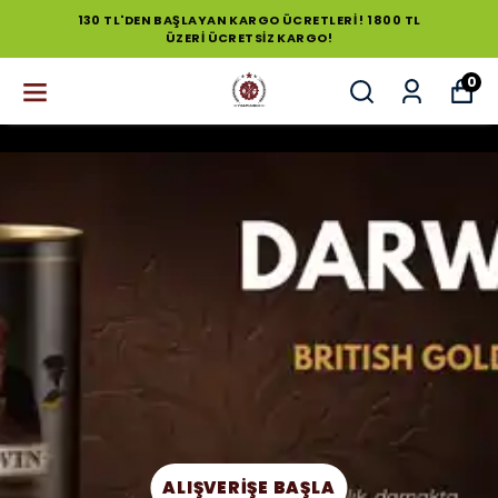
130 TL'DEN BAŞLAYAN KARGO ÜCRETLERİ ! 1800 TL
ÜZERİ ÜCRETSİZ KARGO!
0
ALIŞVERİŞE BAŞLA