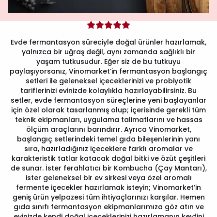
Evde fermantasyon süreciyle doğal ürünler hazırlamak,
yalnızca bir uğraş değil, aynı zamanda sağlıklı bir
yaşam tutkusudur. Eğer siz de bu tutkuyu
paylaşıyorsanız, Vinomarket’in fermantasyon başlangıç
setleri ile geleneksel içeceklerinizi ve probiyotik
tariflerinizi evinizde kolaylıkla hazırlayabilirsiniz. ​Bu
setler, evde fermantasyon süreçlerine yeni başlayanlar
için özel olarak tasarlanmış olup; içerisinde gerekli tüm
teknik ekipmanları, uygulama talimatlarını ve hassas
ölçüm araçlarını barındırır. Ayrıca Vinomarket,
başlangıç setlerindeki temel gıda bileşenlerinin yanı
sıra, hazırladığınız içeceklere farklı aromalar ve
karakteristik tatlar katacak doğal bitki ve özüt çeşitleri
de sunar. ​İster ferahlatıcı bir Kombucha (Çay Mantarı),
ister geleneksel bir ev sirkesi veya özel aromalı
fermente içecekler hazırlamak isteyin; Vinomarket’in
geniş ürün yelpazesi tüm ihtiyaçlarınızı karşılar. Hemen
gıda sınıfı fermantasyon ekipmanlarımıza göz atın ve
evinizde kendi doğal içeceklerinizi hazırlamanın keyfini