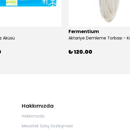
Fermentium
z Aküsü
Aktariye Demleme Torbası - K
0
₺ 120.00
Hakkımızda
Hakkımızda
Mesafeli Satış Sözleşmesi