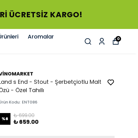
ERİ ÜCRETSİZ KARGO!
rünleri
Aromalar
0
VİNOMARKET
Land s End - Stout - Şerbetçiotlu Malt
Özü - Özel Tahıllı
Ürün Kodu
:
ENT086
₺ 699.00
%
6
₺ 659.00