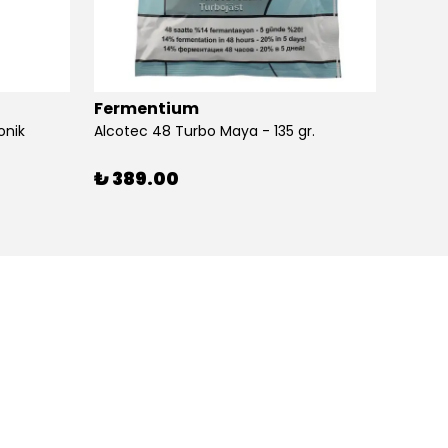
Fermentium
Ferm
onik
Alcotec 48 Turbo Maya - 135 gr.
Alkolm
%
3
₺ 389.00