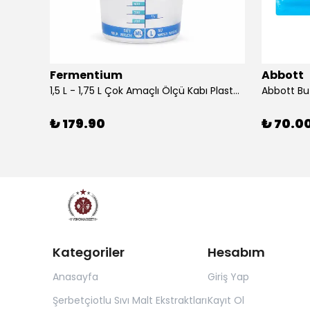
Fermentium
Abbott
DIAM BRIO Şişe Mantarı 44x24.5 mm 100 Adet
1,5 L - 1,75 L Çok Amaçlı Ölçü Kabı PlastArt
Abbott Bu
₺ 179.90
₺ 70.0
Kategoriler
Hesabım
Anasayfa
Giriş Yap
Şerbetçiotlu Sıvı Malt Ekstraktları
Kayıt Ol