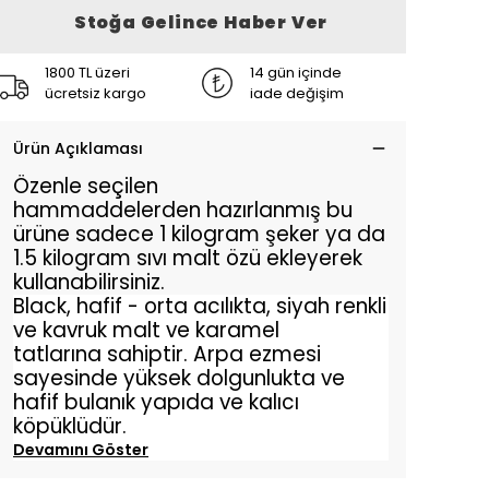
Stoğa Gelince Haber Ver
1800 TL üzeri
14 gün içinde
ücretsiz kargo
iade değişim
Ürün Açıklaması
Özenle seçilen
hammaddelerden hazırlanmış bu
ürüne sadece 1 kilogram şeker ya da
1.5 kilogram sıvı malt özü ekleyerek
kullanabilirsiniz.
Black, hafif - orta acılıkta, siyah renkli
ve kavruk malt ve karamel
tatlarına sahiptir. Arpa ezmesi
sayesinde yüksek dolgunlukta ve
hafif bulanık yapıda ve kalıcı
köpüklüdür.
Devamını Göster