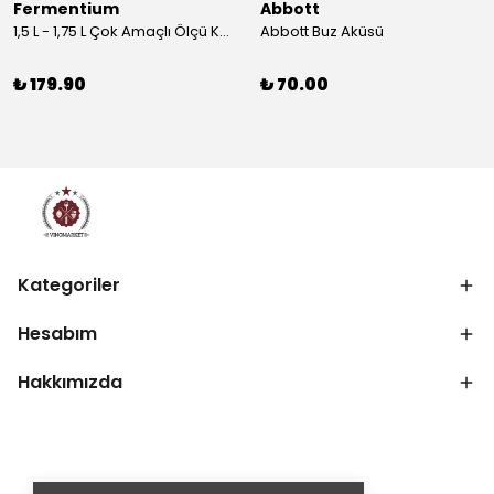
Fermentium
Abbott
1,5 L - 1,75 L Çok Amaçlı Ölçü Kabı PlastArt
Abbott Buz Aküsü
₺ 179.90
₺ 70.00
Kategoriler
Hesabım
Hakkımızda