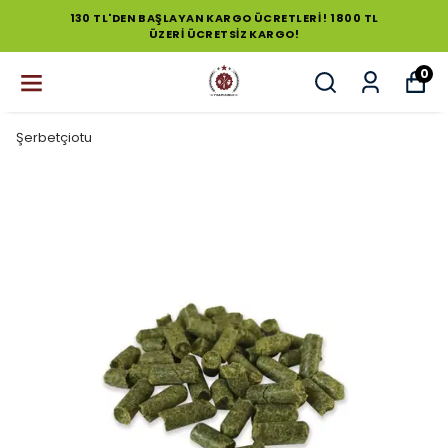
130 TL'DEN BAŞLAYAN KARGO ÜCRETLERİ ! 1800 TL
ÜZERİ ÜCRETSİZ KARGO!
0
Şerbetçiotu