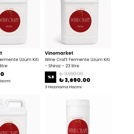
t
Vinomarket
Fermente Üzüm Kiti
Wine Craft Fermente Üzüm Kiti
litre
- Shiraz - 23 litre
00
₺ 3,990.00
%
8
₺ 3,690.00
Hacmi
3 Hazırlama Hacmi