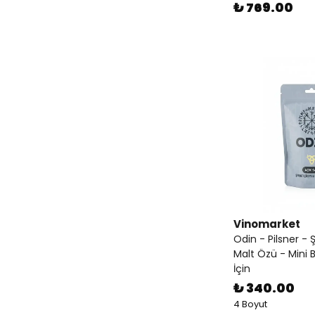
₺ 769.00
Vinomarket
Odin - Pilsner - 
Malt Özü - Mini 
İçin
₺ 340.00
4 Boyut