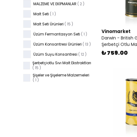
MALZEME VE EKİPMANLAR
(
2
)
Malt Seti
(
1
)
Malt Seti Ürünleri
(
15
)
Vinomarket
Üzüm Fermantasyon Seti
(
1
)
Darwin - British 
Şerbetçi Otlu Ma
Üzüm Konsantresi Ürünleri
(
13
)
₺ 759.00
Üzüm Suyu Konsantresi
(
12
)
Şerbetçiotlu Sıvı Malt Ekstraktları
(
15
)
Şişeler ve Şişeleme Malzemeleri
(
1
)