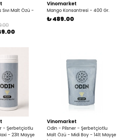
t
Vinomarket
 Sıvı Malt Özü -
Mango Konsantresi - 400 Gr.
₺ 489.00
9.00
49.00
t
Vinomarket
r - Şerbetçiotlu
Odin - Pilsner - Şerbetçiotlu
axi - 23lt Mayşe
Malt Özü - Midi Boy - 14lt Mayşe