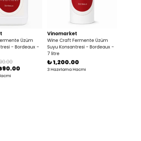
t
Vinomarket
 Fermente Üzüm
Wine Craft Fermente Üzüm
resi - Bordeaux -
Suyu Konsantresi - Bordeaux -
7 litre
90.00
₺ 1,200.00
,690.00
3 Hazırlama Hacmi
Hacmi