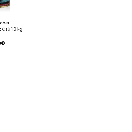
mber -
 Özü 1.8 kg
0
00