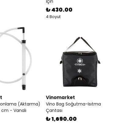
İçin
₺ 430.00
4 Boyut
t
Vinomarket
fonlama (Aktarma)
Vino Bag Soğutma-Isıtma
 cm - Vanalı
Çantası
₺ 1,690.00