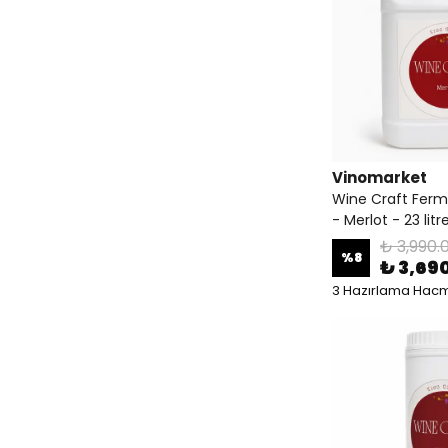
Vinomarket
Wine Craft Ferm
- Merlot - 23 litr
₺ 3,990.
%
8
₺ 3,69
3 Hazırlama Hacm