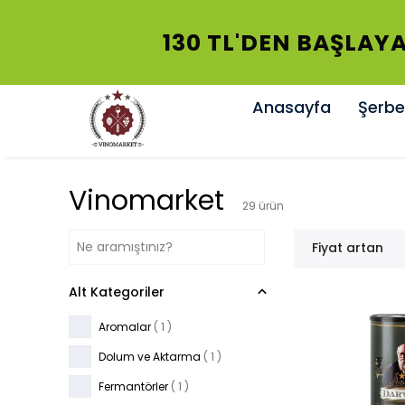
130 TL'DEN BAŞLAYA
Anasayfa
Şerbet
Vinomarket
29
ürün
Fiyat artan
Alt Kategoriler
Aromalar
(
1
)
Dolum ve Aktarma
(
1
)
Fermantörler
(
1
)