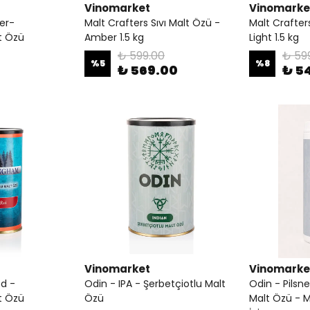
Vinomarket
Vinomarke
ner-
Malt Crafters Sıvı Malt Özü -
Malt Crafters
t Özü
Amber 1.5 kg
Light 1.5 kg
₺ 599.00
₺ 59
%
5
%
8
₺ 569.00
₺ 5
Vinomarket
Vinomarke
d -
Odin - IPA - Şerbetçiotlu Malt
Odin - Pilsne
t Özü
Özü
Malt Özü - M