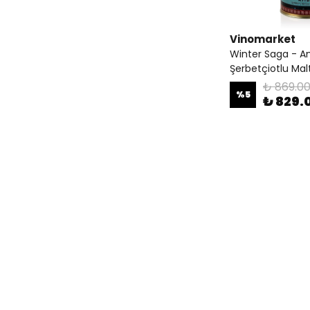
Vinomarket
Winter Saga - A
Şerbetçiotlu Malt
₺ 869.0
%
5
₺ 829.