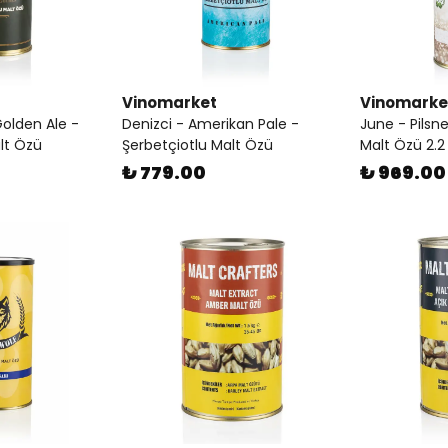
Vinomarket
Vinomarke
Golden Ale -
Denizci - Amerikan Pale -
June - Pilsne
lt Özü
Şerbetçiotlu Malt Özü
Malt Özü 2.2
₺ 779.00
₺ 969.00