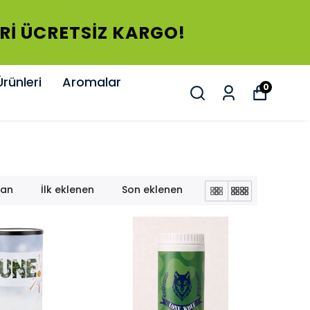
ERİ ÜCRETSİZ KARGO!
rünleri
Aromalar
0
lan
İlk eklenen
Son eklenen