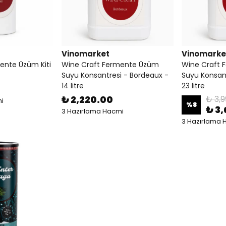
Vinomarket
Vinomarke
ente Üzüm Kiti
Wine Craft Fermente Üzüm
Wine Craft
Suyu Konsantresi - Bordeaux -
Suyu Konsant
14 litre
23 litre
₺ 2,220.00
₺ 3,9
i
%
8
₺ 3
3 Hazırlama Hacmi
3 Hazırlama 