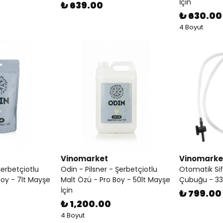
İçin
₺ 639.00
₺ 630.00
4 Boyut
Vinomarket
Vinomarke
Şerbetçiotlu
Odin - Pilsner - Şerbetçiotlu
Otomatik Si
Boy - 7lt Mayşe
Malt Özü - Pro Boy - 50lt Mayşe
Çubuğu - 33
İçin
₺ 799.00
₺ 1,200.00
4 Boyut