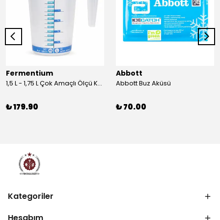
Fermentium
Abbott
1,5 L - 1,75 L Çok Amaçlı Ölçü Kabı PlastArt
Abbott Buz Aküsü
₺ 179.90
₺ 70.00
Kategoriler
Hesabım