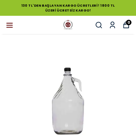
130 TL'DEN BAŞLAYAN KARGO ÜCRETLERİ ! 1800 TL
ÜZERİ ÜCRETSİZ KARGO!
0