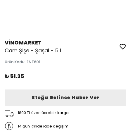
VİNOMARKET
Cam Şişe - Şaşal - 5 L
Ürün Kodu
:
ENT601
₺ 51.35
Stoğa Gelince Haber Ver
1800 TL üzeri ücretsiz kargo
14 gün içinde iade değişim