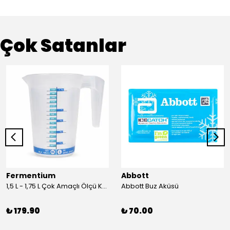
Çok Satanlar
Fermentium
Abbott
1,5 L - 1,75 L Çok Amaçlı Ölçü Kabı PlastArt
Abbott Buz Aküsü
₺ 179.90
₺ 70.00