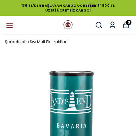
130 TL'DEN BAŞLAYAN KARGO ÜCRETLERİ ! 1800 TL
ÜZERİ ÜCRETSİZ KARGO!
0
Şerbetçiotlu Sıvı Malt Ekstraktları