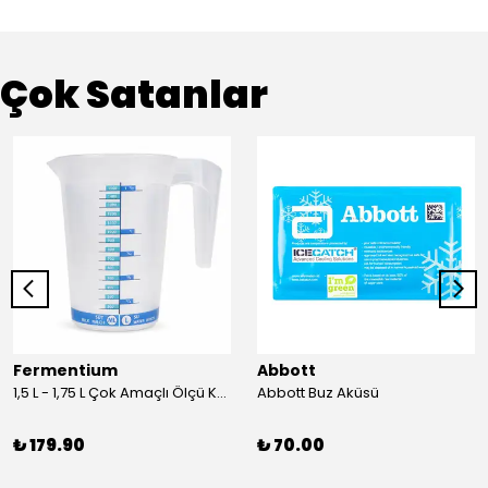
Çok Satanlar
Fermentium
Abbott
1,5 L - 1,75 L Çok Amaçlı Ölçü Kabı PlastArt
Abbott Buz Aküsü
₺ 179.90
₺ 70.00