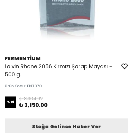
FERMENTİUM
Lalvin Rhone 2056 Kırmızı Şarap Mayası -
500 g.
Ürün Kodu
:
ENT370
₺ 3,904.92
%
19
₺ 3,150.00
Stoğa Gelince Haber Ver