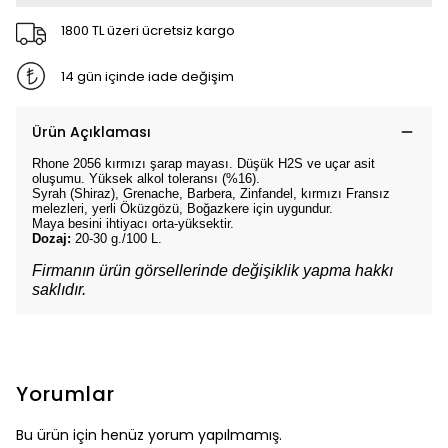
1800 TL üzeri ücretsiz kargo
14 gün içinde iade değişim
Ürün Açıklaması
Rhone 2056 kırmızı şarap mayası. Düşük H2S ve uçar asit
oluşumu. Yüksek alkol toleransı (%16).
Syrah (Shiraz), Grenache, Barbera, Zinfandel, kırmızı Fransız
melezleri, yerli Öküzgözü, Boğazkere için uygundur.
Maya besini ihtiyacı orta-yüksektir.
Dozaj:
20-30 g./100 L.
Firmanın ürün görsellerinde değişiklik yapma hakkı
saklıdır.
Yorumlar
Bu ürün için henüz yorum yapılmamış.