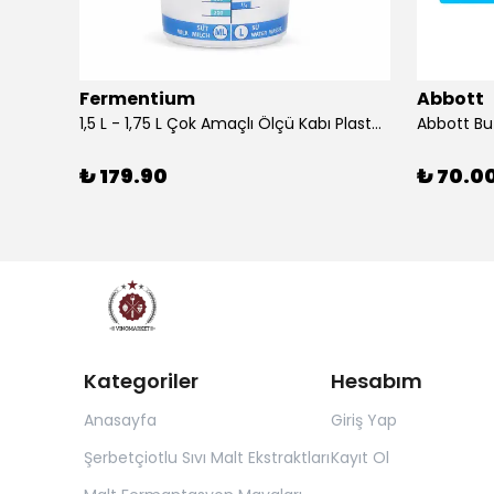
Fermentium
Abbott
DIAM BRIO Şişe Mantarı 44x24.5 mm 100 Adet
1,5 L - 1,75 L Çok Amaçlı Ölçü Kabı PlastArt
Abbott Bu
₺ 179.90
₺ 70.0
Kategoriler
Hesabım
Anasayfa
Giriş Yap
Şerbetçiotlu Sıvı Malt Ekstraktları
Kayıt Ol