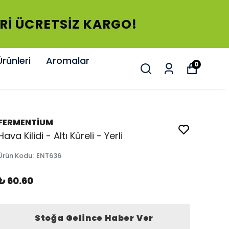
ERİ ÜCRETSİZ KARGO!
rünleri
Aromalar
0
FERMENTİUM
Hava Kilidi - Altı Küreli - Yerli
Ürün Kodu
:
ENT636
₺ 60.60
Stoğa Gelince Haber Ver