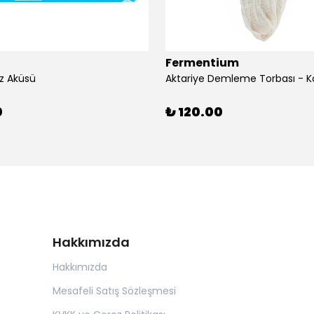
Fermentium
z Aküsü
Aktariye Demleme Torbası - K
0
₺ 120.00
Hakkımızda
Hakkımızda
Mesafeli Satış Sözleşmesi