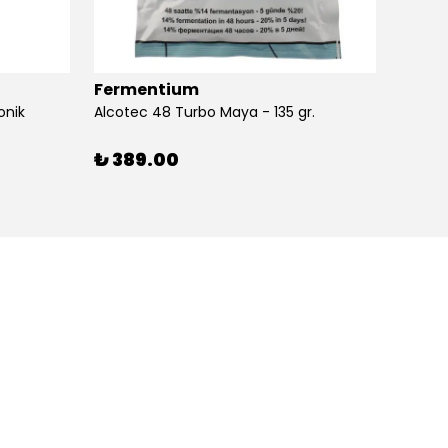
Fermentium
Ferm
onik
Alcotec 48 Turbo Maya - 135 gr.
Alkolm
%
3
₺ 389.00