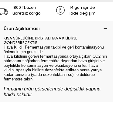
1800 TL üzeri
14 gün içinde
ücretsiz kargo
iade değişim
Ürün Açıklaması
KISA SÜRELİĞİNE KRİSTAL HAVA KİLİDİYLE
GÖNDERİLECEKTİR.
Hava Kilidi. Fermentasyon takibi ve geri kontaminasyonu
önlemek için gereklidir.
Hava kilidinin görevi fermantasyonda ortaya çıkan CO2 nin
atılmasını sağlarken fermentöre dışarıdan hava girişini ve
böylelikle kontaminasyon ve oksidasyonu önler. Hava
kilidini tıpasıyla birlikte dezenfekte ettikten sonra yarıya
kadar temiz su (ya da dezenfektanlı su) ile doldurup
fermentöre takın.
Firmanın ürün görsellerinde değişiklik yapma
hakkı saklıdır.