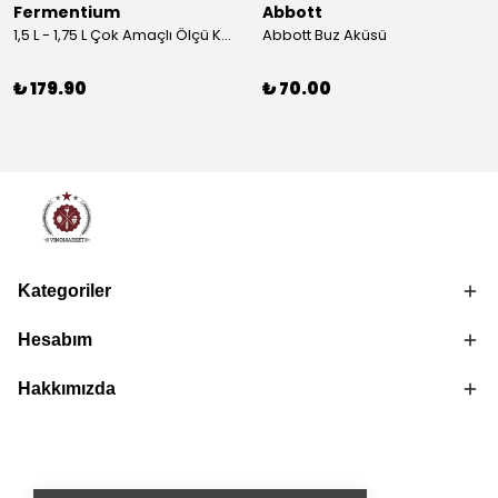
Fermentium
Abbott
1,5 L - 1,75 L Çok Amaçlı Ölçü Kabı PlastArt
Abbott Buz Aküsü
₺ 179.90
₺ 70.00
Kategoriler
Hesabım
Hakkımızda