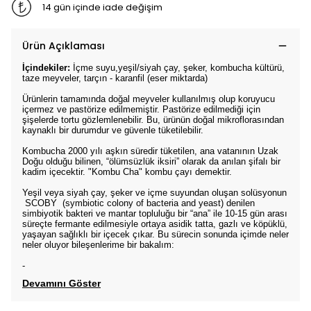
14 gün içinde iade değişim
Ürün Açıklaması
İçindekiler:
İçme suyu,yeşil/siyah çay, şeker, kombucha kültürü,
taze meyveler, tarçın - karanfil (eser miktarda)
Ürünlerin tamamında doğal meyveler kullanılmış olup koruyucu
içermez ve pastörize edilmemiştir. Pastörize edilmediği için
şişelerde tortu gözlemlenebilir. Bu, ürünün doğal mikroflorasından
kaynaklı bir durumdur ve güvenle tüketilebilir.
Kombucha 2000 yılı aşkın süredir tüketilen, ana vatanının Uzak
Doğu olduğu bilinen, “ölümsüzlük iksiri” olarak da anılan şifalı bir
kadim içecektir. "Kombu Cha" kombu çayı demektir.
Yeşil veya siyah çay, şeker ve içme suyundan oluşan solüsyonun
SCOBY (symbiotic colony of bacteria and yeast) denilen
simbiyotik bakteri ve mantar topluluğu bir “ana” ile 10-15 gün arası
süreçte fermante edilmesiyle ortaya asidik tatta, gazlı ve köpüklü,
yaşayan sağlıklı bir içecek çıkar. Bu sürecin sonunda içimde neler
neler oluyor bileşenlerime bir bakalım:
-
Devamını Göster