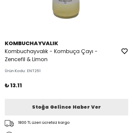
KOMBUCHAYVALIK
Kombuchayvalık - Kombuça Çayı -
Zencefil & Limon
Ürün Kodu
:
ENT251
₺ 13.11
Stoğa Gelince Haber Ver
1800 TL üzeri ücretsiz kargo