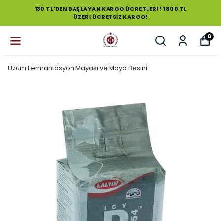
130 TL'DEN BAŞLAYAN KARGO ÜCRETLERİ ! 1800 TL
ÜZERİ ÜCRETSİZ KARGO!
0
Üzüm Fermantasyon Mayası ve Maya Besini