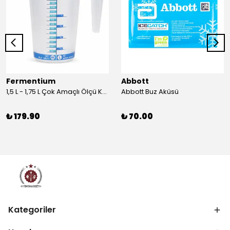
Fermentium
Abbott
1,5 L - 1,75 L Çok Amaçlı Ölçü Kabı PlastArt
Abbott Buz Aküsü
₺ 179.90
₺ 70.00
Kategoriler