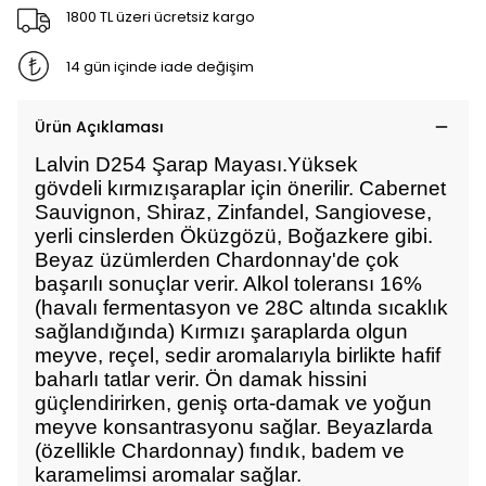
1800 TL üzeri ücretsiz kargo
14 gün içinde iade değişim
Ürün Açıklaması
Lalvin D254 Şarap Mayası.Yüksek
gövdeli kırmızışaraplar için önerilir. Cabernet
Sauvignon, Shiraz, Zinfandel, Sangiovese,
yerli cinslerden Öküzgözü, Boğazkere gibi.
Beyaz üzümlerden Chardonnay'de çok
başarılı sonuçlar verir. Alkol toleransı 16%
(havalı fermentasyon ve 28C altında sıcaklık
sağlandığında) Kırmızı şaraplarda olgun
meyve, reçel, sedir aromalarıyla birlikte hafif
baharlı tatlar verir. Ön damak hissini
güçlendirirken, geniş orta-damak ve yoğun
meyve konsantrasyonu sağlar. Beyazlarda
(özellikle Chardonnay) fındık, badem ve
karamelimsi aromalar sağlar.