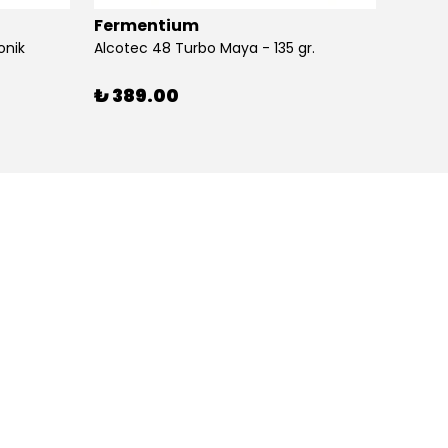
Fermentium
Ferm
onik
Alcotec 48 Turbo Maya - 135 gr.
Alkolm
%
3
₺ 389.00