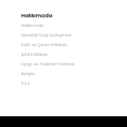
Hakkımızda
Hakkımızda
Mesafeli Satış Sözleşmesi
KVKK ve Çerez Politikası
İptal Politikası
Kargo ve Teslimat Politikası
İletişim
S.S.S