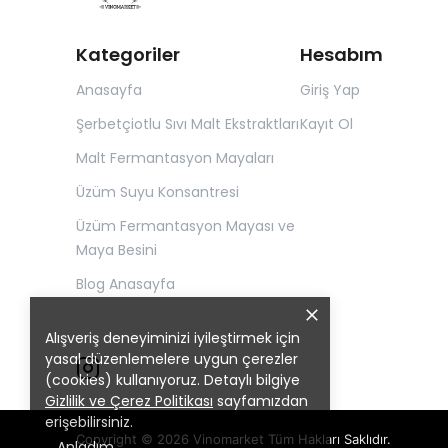
Kategoriler
Hesabım
Anasayfa
Giriş Yap
Şerbetçiotlu Sıvı Malt Ekstraktları
Kayıt Ol
Malt Fermantasyon Mayaları
Üzüm Suyu Konsantresi
Üzüm Fermantasyon Mayası ve
Maya Besini
Blog Anasayfa
Alışveriş deneyiminizi iyileştirmek için
yasal düzenlemelere uygun çerezler
(cookies) kullanıyoruz. Detaylı bilgiye
Gizlilik ve Çerez Politikası
sayfamızdan
erişebilirsiniz.
Copyright © 2026 Vinomarket Tüm Hakları Saklıdır.
Anladım