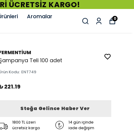
ERİ ÜCRETSİZ KARGO!
rünleri
Aromalar
0
FERMENTİUM
Şampanya Teli 100 adet
Ürün Kodu
:
ENT749
₺ 221.19
Stoğa Gelince Haber Ver
1800 TL üzeri
14 gün içinde
ücretsiz kargo
iade değişim