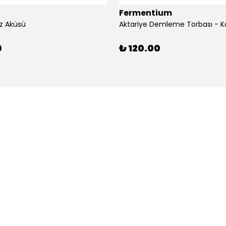
Fermentium
z Aküsü
Aktariye Demleme Torbası - K
0
₺ 120.00