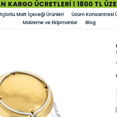
N KARGO ÜCRETLERİ ! 1800 TL ÜZ
çiotlu Malt İçeceği Ürünleri
Üzüm Konsantresi Ü
Malzeme ve Ekipmanlar
Blog