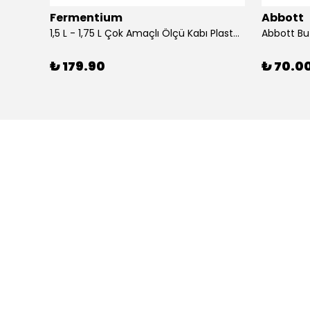
Fermentium
Abbott
DIAM BRIO Şişe Mantarı 44x24.5 mm 100 Adet
1,5 L - 1,75 L Çok Amaçlı Ölçü Kabı PlastArt
Abbott Bu
₺ 179.90
₺ 70.0