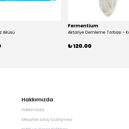
Fermentium
z Aküsü
Aktariye Demleme Torbası - K
0
₺ 120.00
Hakkımızda
Hakkımızda
Mesafeli Satış Sözleşmesi