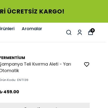
ERİ ÜCRETSİZ KARGO!
rünleri
Aromalar
0
FERMENTİUM
Şampanya Teli Kıvırma Aleti - Yarı
Otomatik
Ürün Kodu
:
ENT139
₺ 459.00