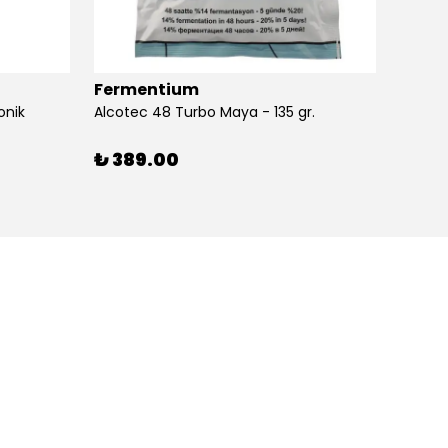
Fermentium
Ferm
onik
Alcotec 48 Turbo Maya - 135 gr.
Alkolm
%
3
₺ 389.00