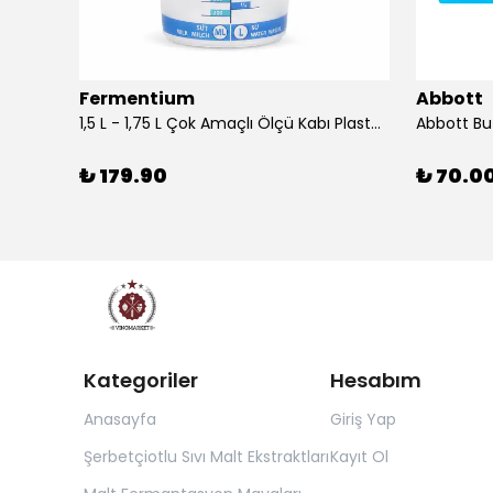
Fermentium
Abbott
DIAM BRIO Şişe Mantarı 44x24.5 mm 100 Adet
1,5 L - 1,75 L Çok Amaçlı Ölçü Kabı PlastArt
Abbott Bu
₺ 179.90
₺ 70.0
Kategoriler
Hesabım
Anasayfa
Giriş Yap
Şerbetçiotlu Sıvı Malt Ekstraktları
Kayıt Ol