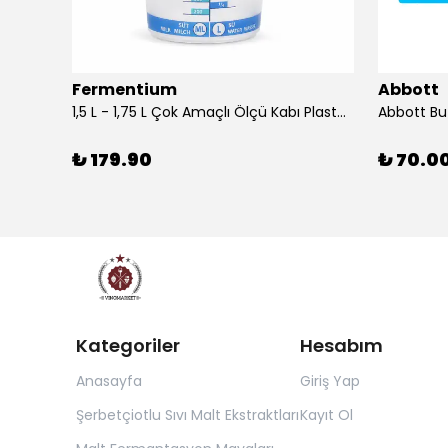
Fermentium
Abbott
DIAM BRIO Şişe Mantarı 44x24.5 mm 100 Adet
1,5 L - 1,75 L Çok Amaçlı Ölçü Kabı PlastArt
Abbott Bu
₺ 179.90
₺ 70.0
Kategoriler
Hesabım
Anasayfa
Giriş Yap
Şerbetçiotlu Sıvı Malt Ekstraktları
Kayıt Ol