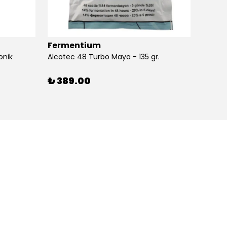
Fermentium
Ferm
onik
Alcotec 48 Turbo Maya - 135 gr.
Alkolm
%
3
₺ 389.00