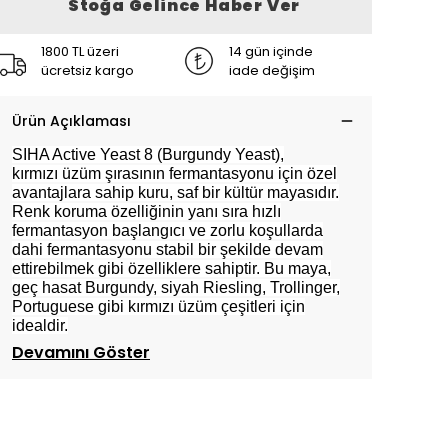
Stoğa Gelince Haber Ver
1800 TL üzeri
14 gün içinde
ücretsiz kargo
iade değişim
Ürün Açıklaması
SIHA Active Yeast 8 (Burgundy Yeast),
kırmızı üzüm şırasının fermantasyonu için özel
avantajlara sahip kuru, saf bir kültür mayasıdır.
Renk koruma özelliğinin yanı sıra hızlı
fermantasyon başlangıcı ve zorlu koşullarda
dahi fermantasyonu stabil bir şekilde devam
ettirebilmek gibi özelliklere sahiptir. Bu maya,
geç hasat Burgundy, siyah Riesling, Trollinger,
Portuguese gibi kırmızı üzüm çeşitleri için
idealdir.
Devamını Göster