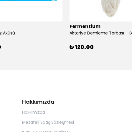
Fermentium
z Aküsü
Aktariye Demleme Torbası - K
0
₺ 120.00
Hakkımızda
Hakkımızda
Mesafeli Satış Sözleşmesi