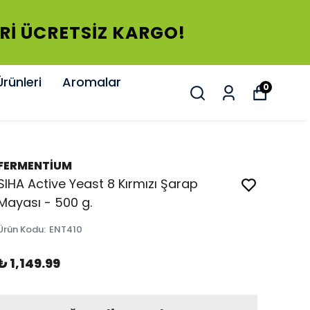
ÜCRETSİZ KARGO!
rünleri
Aromalar
0
FERMENTİUM
SIHA Active Yeast 8 Kırmızı Şarap
Mayası - 500 g.
Ürün Kodu
:
ENT410
₺ 1,149.99