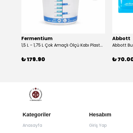
Fermentium
Abbott
DIAM BRIO Şişe Mantarı 44x24.5 mm 100 Adet
1,5 L - 1,75 L Çok Amaçlı Ölçü Kabı PlastArt
Abbott Bu
₺ 179.90
₺ 70.0
Kategoriler
Hesabım
Anasayfa
Giriş Yap