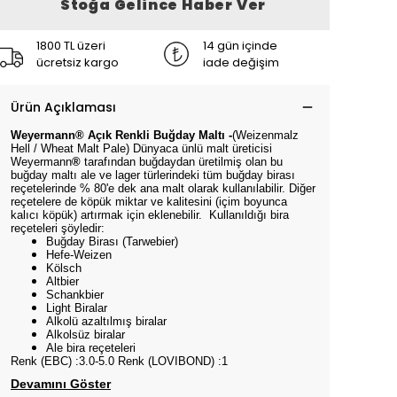
Stoğa Gelince Haber Ver
1800 TL üzeri
14 gün içinde
ücretsiz kargo
iade değişim
Ürün Açıklaması
Weyermann® Açık Renkli Buğday Maltı -
(Weizenmalz
Hell / Wheat Malt Pale) Dünyaca ünlü malt üreticisi
Weyermann
®
tarafından buğdaydan üretilmiş olan bu
buğday maltı ale ve lager türlerindeki tüm buğday birası
reçetelerinde % 80'e dek ana malt olarak kullanılabilir. Diğer
reçetelere de köpük miktar ve kalitesini (içim boyunca
kalıcı köpük) artırmak için eklenebilir. Kullanıldığı bira
reçeteleri şöyledir:
Buğday Birası (Tarwebier)
Hefe-Weizen
Kölsch
Altbier
Schankbier
Light Biralar
Alkolü azaltılmış biralar
Alkolsüz biralar
Ale bira reçeteleri
Renk (EBC) :3.0-5.0 Renk (LOVIBOND) :1
Devamını Göster