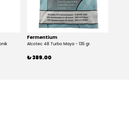
Fermentium
Ferm
onik
Alcotec 48 Turbo Maya - 135 gr.
Alkolm
%
3
₺ 389.00