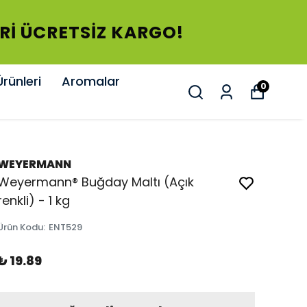
ERİ ÜCRETSİZ KARGO!
rünleri
Aromalar
0
WEYERMANN
Weyermann® Buğday Maltı (Açık
renkli) - 1 kg
Ürün Kodu
:
ENT529
₺ 19.89