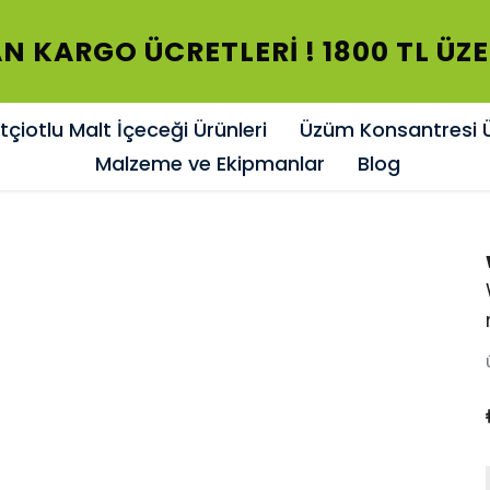
N KARGO ÜCRETLERİ ! 1800 TL ÜZ
çiotlu Malt İçeceği Ürünleri
Üzüm Konsantresi Ü
Malzeme ve Ekipmanlar
Blog