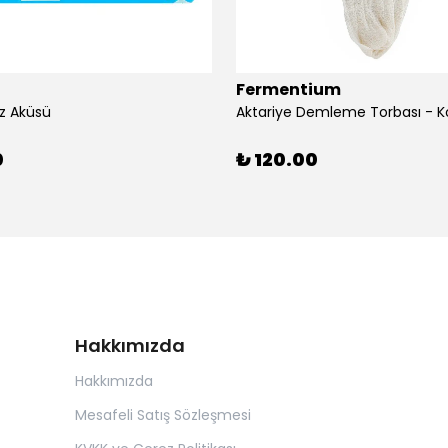
Fermentium
z Aküsü
Aktariye Demleme Torbası - K
0
₺ 120.00
Hakkımızda
Hakkımızda
Mesafeli Satış Sözleşmesi