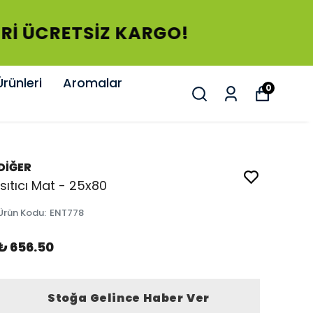
ERİ ÜCRETSİZ KARGO!
rünleri
Aromalar
0
DİĞER
Isıtıcı Mat - 25x80
Ürün Kodu
:
ENT778
₺ 656.50
Stoğa Gelince Haber Ver