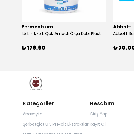
Fermentium
Abbott
DIAM BRIO Şişe Mantarı 44x24.5 mm 100 Adet
1,5 L - 1,75 L Çok Amaçlı Ölçü Kabı PlastArt
Abbott Bu
₺ 179.90
₺ 70.0
Kategoriler
Hesabım
Anasayfa
Giriş Yap
Şerbetçiotlu Sıvı Malt Ekstraktları
Kayıt Ol