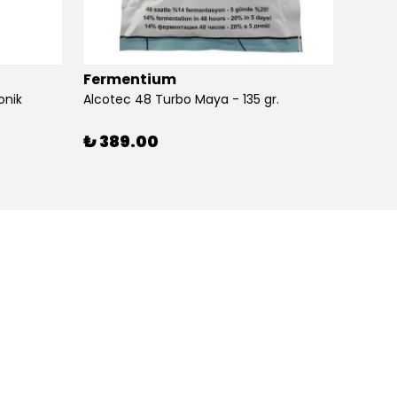
Fermentium
Ferm
onik
Alcotec 48 Turbo Maya - 135 gr.
Alkolm
%
3
₺ 389.00