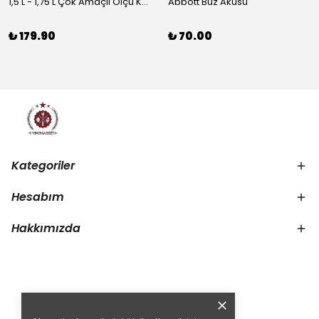
1,5 L - 1,75 L Çok Amaçlı Ölçü Kabı PlastArt
Abbott Buz Aküsü
₺ 179.90
₺ 70.00
Kategoriler
Hesabım
Hakkımızda