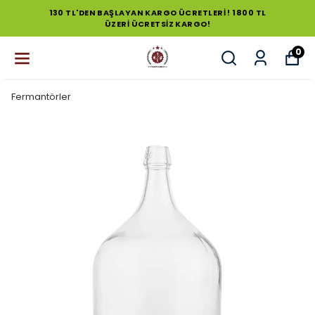
130 TL'DEN BAŞLAYAN KARGO ÜCRETLERİ ! 1800 TL
ÜZERİ ÜCRETSİZ KARGO!
0
Fermantörler