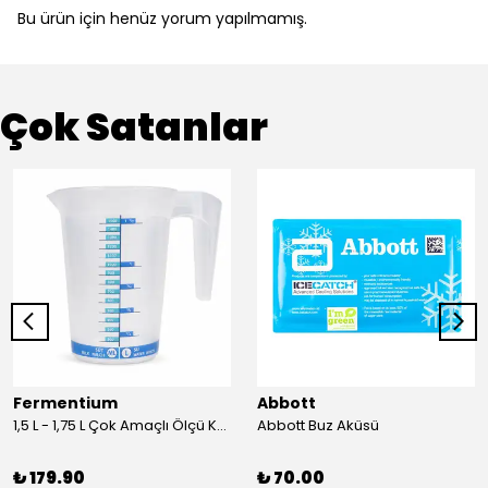
Bu ürün için henüz yorum yapılmamış.
Çok Satanlar
Fermentium
Abbott
1,5 L - 1,75 L Çok Amaçlı Ölçü Kabı PlastArt
Abbott Buz Aküsü
₺ 179.90
₺ 70.00