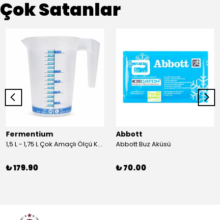
Çok Satanlar
Fermentium
Abbott
1,5 L - 1,75 L Çok Amaçlı Ölçü Kabı PlastArt
Abbott Buz Aküsü
₺ 179.90
₺ 70.00