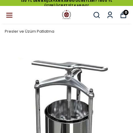
130 TL'DEN BAŞLAYAN KARGO ÜCRETLERİ ! 1800 TL
ÜZERİ ÜCRETSİZ KARGO!
0
Presler ve Üzüm Patlatma