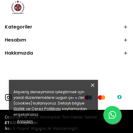
Kategoriler
Hesabım
Hakkımızda
Alışveriş deneyiminizi iyileştirmek için
yasal düzenlemelere uygun çerezler
(cookies) kullanıyoruz. Detaylı bilgiye
Gizlilik ve Çerez Politikası
sayfamızdan
erişebilirsiniz.
Copyright © 2026 Vinomarket Tüm Hakları Saklıdır.
Anladım
ETBİS'e kayıtlıdır.
İkas
E-Ticaret
Altyapısı ile Hazırlanmıştır.