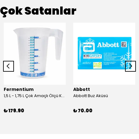
Çok Satanlar
Fermentium
Abbott
1,5 L - 1,75 L Çok Amaçlı Ölçü Kabı PlastArt
Abbott Buz Aküsü
₺ 179.90
₺ 70.00