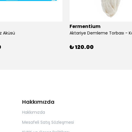
Fermentium
z Aküsü
Aktariye Demleme Torbası - K
0
₺ 120.00
Hakkımızda
Hakkımızda
Mesafeli Satış Sözleşmesi