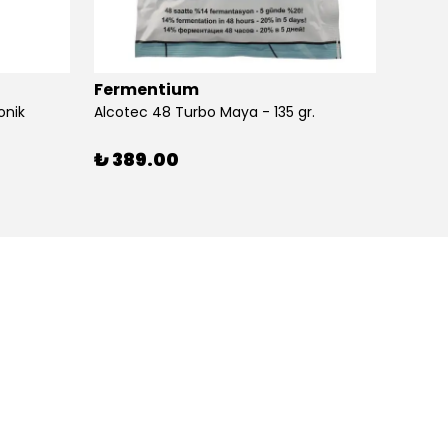
Fermentium
Ferm
onik
Alcotec 48 Turbo Maya - 135 gr.
Alkolm
%
3
₺ 389.00