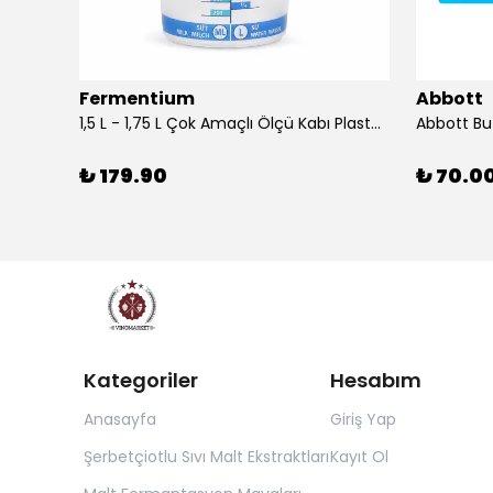
Fermentium
Abbott
DIAM BRIO Şişe Mantarı 44x24.5 mm 100 Adet
1,5 L - 1,75 L Çok Amaçlı Ölçü Kabı PlastArt
Abbott Bu
₺ 179.90
₺ 70.0
Kategoriler
Hesabım
Anasayfa
Giriş Yap
Şerbetçiotlu Sıvı Malt Ekstraktları
Kayıt Ol