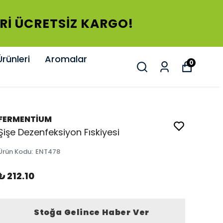
ERİ ÜCRETSİZ KARGO!
rünleri
Aromalar
0
FERMENTİUM
Şişe Dezenfeksiyon Fıskiyesi
Ürün Kodu
:
ENT478
₺ 212.10
Stoğa Gelince Haber Ver