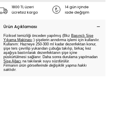
1800 TL üzeri
14 gün içinde
ücretsiz kargo
iade değişim
Ürün Açıklaması
Fiziksel temizliği önceden yapılmış (Bkz
Basınçlı Şişe
Yıkama Makinası
) şişelerin arındırma işlemi için kullanılır.
Kullanım: Hazneye 250-300 ml kadar dezenfektan konur,
şişe ters çevrilip yukarıdan çubuğa takılıp, birkaç kez
aşağıya bastırılarak dezenfektanın şişe içine
püskürtülmesi sağlanır. Daha sonra durulama yapılmadan
Şişe Ağacı
na takılarak suyu süzdürülür.
Firmanın ürün görsellerinde değişiklik yapma hakkı
saklıdır.