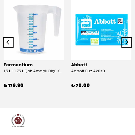
Fermentium
Abbott
1,5 L - 1,75 L Çok Amaçlı Ölçü Kabı PlastArt
Abbott Buz Aküsü
₺ 179.90
₺ 70.00