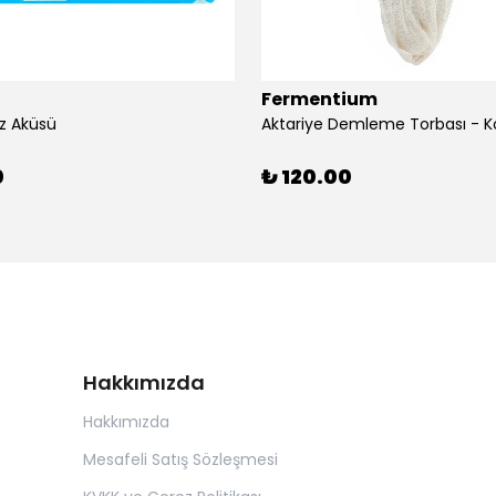
Fermentium
z Aküsü
Aktariye Demleme Torbası - K
0
₺ 120.00
Hakkımızda
Hakkımızda
Mesafeli Satış Sözleşmesi