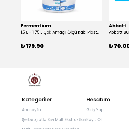
Fermentium
Abbott
DIAM BRIO Şişe Mantarı 44x24.5 mm 100 Adet
1,5 L - 1,75 L Çok Amaçlı Ölçü Kabı PlastArt
Abbott Bu
₺ 179.90
₺ 70.0
Kategoriler
Hesabım
Anasayfa
Giriş Yap
Şerbetçiotlu Sıvı Malt Ekstraktları
Kayıt Ol