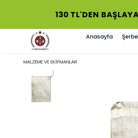
130 TL'DEN BAŞLAYA
Anasayfa
Şerbet
MALZEME VE EKİPMANLAR