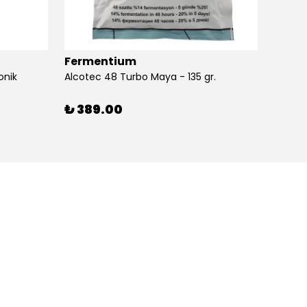
Fermentium
Ferm
onik
Alcotec 48 Turbo Maya - 135 gr.
Alkolm
%
3
₺ 389.00