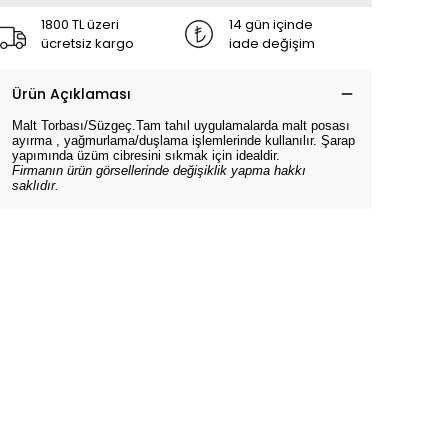
1800 TL üzeri
14 gün içinde
ücretsiz kargo
iade değişim
Ürün Açıklaması
Malt Torbası/Süzgeç.Tam tahıl uygulamalarda malt posası
ayırma , yağmurlama/duşlama işlemlerinde kullanılır. Şarap
yapımında üzüm cibresini sıkmak için idealdir.
Firmanın ürün görsellerinde değişiklik yapma hakkı
saklıdır.