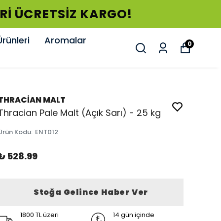
ERİ ÜCRETSİZ KARGO!
rünleri
Aromalar
0
THRACİAN MALT
Thracian Pale Malt (Açık Sarı) - 25 kg
Ürün Kodu
:
ENT012
₺ 528.99
Stoğa Gelince Haber Ver
1800 TL üzeri
14 gün içinde