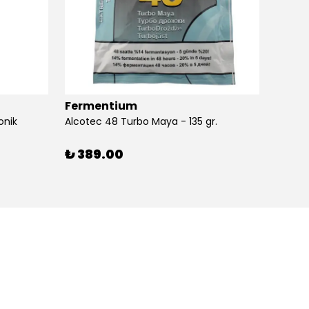
Fermentium
Ferm
onik
Alcotec 48 Turbo Maya - 135 gr.
Alkolm
%
3
₺ 389.00