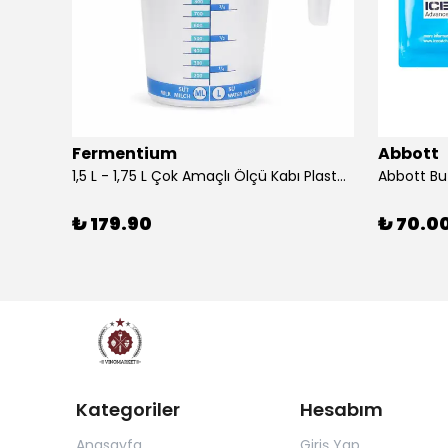
Fermentium
Abbott
DIAM BRIO Şişe Mantarı 44x24.5 mm 100 Adet
1,5 L - 1,75 L Çok Amaçlı Ölçü Kabı PlastArt
Abbott Bu
₺ 179.90
₺ 70.0
Kategoriler
Hesabım
Anasayfa
Giriş Yap