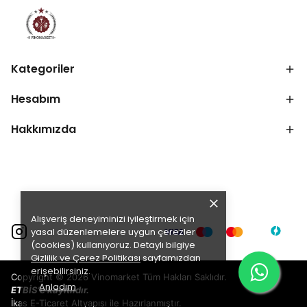
Kategoriler
Hesabım
Hakkımızda
Alışveriş deneyiminizi iyileştirmek için
yasal düzenlemelere uygun çerezler
(cookies) kullanıyoruz. Detaylı bilgiye
Gizlilik ve Çerez Politikası
sayfamızdan
erişebilirsiniz.
Copyright © 2026 Vinomarket Tüm Hakları Saklıdır.
Anladım
ETBİS'e kayıtlıdır.
İkas
E-Ticaret
Altyapısı ile Hazırlanmıştır.