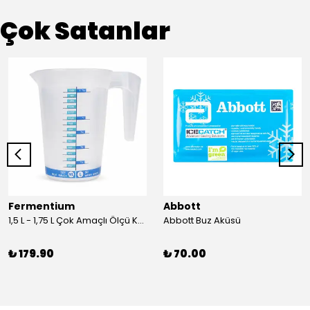
Çok Satanlar
Fermentium
Abbott
1,5 L - 1,75 L Çok Amaçlı Ölçü Kabı PlastArt
Abbott Buz Aküsü
₺ 179.90
₺ 70.00