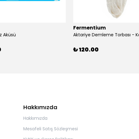
Fermentium
z Aküsü
Aktariye Demleme Torbası - K
0
₺ 120.00
Hakkımızda
Hakkımızda
Mesafeli Satış Sözleşmesi