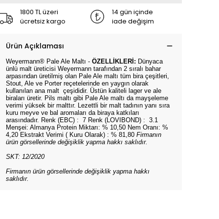
1800 TL üzeri
14 gün içinde
ücretsiz kargo
iade değişim
Ürün Açıklaması
Weyermann® Pale Ale Maltı -
ÖZELLİKLERİ:
Dünyaca
ünlü malt üreticisi Weyermann tarafından 2 sıralı bahar
arpasından üretilmiş olan Pale Ale maltı tüm bira çeşitleri,
Stout, Ale ve Porter reçetelerinde en yaygın olarak
kullanılan ana malt çeşididir. Üstün kaliteli lager ve ale
biraları üretir. Pils maltı gibi Pale Ale maltı da mayşeleme
verimi yüksek bir malttır. Lezettli bir malt tadının yanı sıra
kuru meyve ve bal aromaları da biraya katkıları
arasındadır. Renk (EBC) : 7 Renk (LOVIBOND) : 3.1
Menşei: Almanya Protein Miktarı: % 10,50 Nem Oranı: %
4,20 Ekstrakt Verimi ( Kuru Olarak) : % 81,80
Firmanın
ürün görsellerinde değişiklik yapma hakkı saklıdır.
SKT: 12/2020
Firmanın ürün görsellerinde değişiklik yapma hakkı
saklıdır.