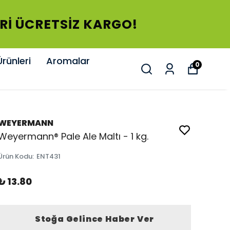
0 TL ÜZERİ ÜCRETSİZ KARGO!
rünleri
Aromalar
0
WEYERMANN
Weyermann® Pale Ale Maltı - 1 kg.
Ürün Kodu
:
ENT431
₺ 13.80
Stoğa Gelince Haber Ver