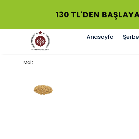
130 TL'DEN 
Anasayfa
Şerbet
Malt