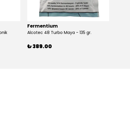
Fermentium
Ferm
onik
Alcotec 48 Turbo Maya - 135 gr.
Alkolm
%
3
₺ 389.00