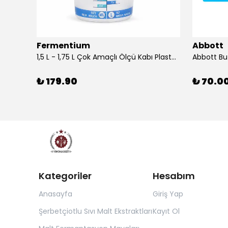
Fermentium
Abbott
DIAM BRIO Şişe Mantarı 44x24.5 mm 100 Adet
1,5 L - 1,75 L Çok Amaçlı Ölçü Kabı PlastArt
Abbott Bu
₺ 179.90
₺ 70.0
Kategoriler
Hesabım
Anasayfa
Giriş Yap
Şerbetçiotlu Sıvı Malt Ekstraktları
Kayıt Ol