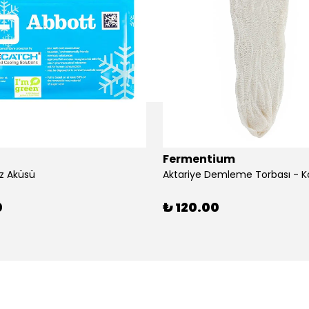
Fermentium
z Aküsü
Aktariye Demleme Torbası - K
0
₺ 120.00