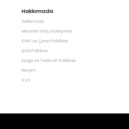
Hakkımızda
Hakkımızda
Mesafeli Satış Sözleşmesi
KVKK ve Çerez Politikası
İptal Politikası
Kargo ve Teslimat Politikası
İletişim
S.S.S