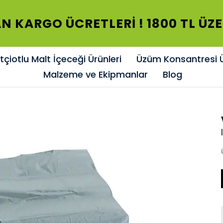
N KARGO ÜCRETLERİ ! 1800 TL ÜZ
çiotlu Malt İçeceği Ürünleri
Üzüm Konsantresi Ü
Malzeme ve Ekipmanlar
Blog