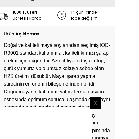
1800 TL üzeri
14 gün içinde
ücretsiz kargo
iade değişim
Ürün Açıklaması
Doğal ve kaliteli maya soylarından seçilmiş IOC-
R9001 standart kullanımlar, kaliteli kırmızı şarap
üretimi için uygundur. Azot ihtiyacı düşük olup,
çürük yumurta vb olumsuz kokuya sebep olan
H2S üretimi düşüktür. Maya, şarap yapma
sürecinin en önemli bileşenlerinden biridir.
Doğru mayanın kullanımı yalnız fermantasyon
esnasında optimum sonuca ulaşmada değil aynı
zamanda nihai şarabın oluşması için çok
önemlidir. Belli bir şarap için doğru mayayı
kullanmak iyi ve kaliteli şarap elde etmenin
temel garantisidir. Meyve şaraplarının yapımında
tazelik, lezzet ve aromatik özelliklerin korunması