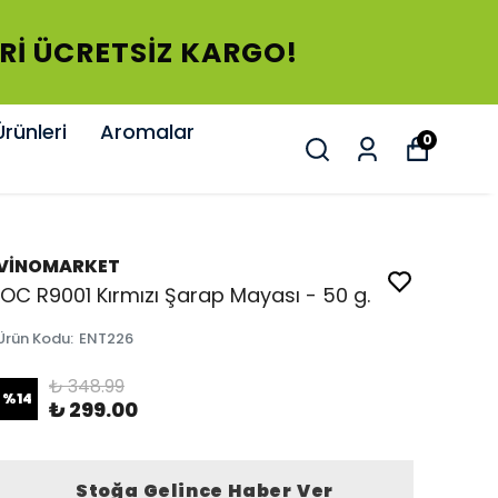
ERİ ÜCRETSİZ KARGO!
rünleri
Aromalar
0
VİNOMARKET
IOC R9001 Kırmızı Şarap Mayası - 50 g.
Ürün Kodu
:
ENT226
₺ 348.99
%
14
₺ 299.00
Stoğa Gelince Haber Ver