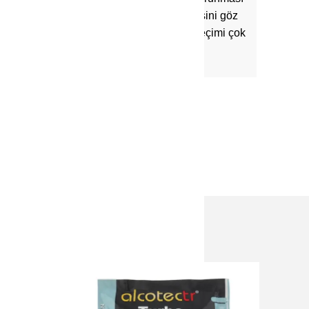
için, farklı mayaların farklı etki göstermesini göz
önünde bulundurarak uygun mayanın seçimi çok
önemlidir.
Yorumlar