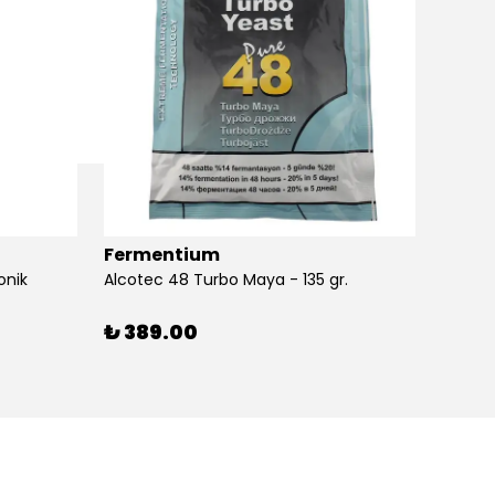
Fermentium
Ferm
onik
Alcotec 48 Turbo Maya - 135 gr.
Alkolm
%
3
₺ 389.00