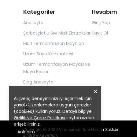
Kategoriler
Hesabım
Anasayfa
Giriş Yap
Şerbetçiotlu Sıvı Malt Ekstraktları
Kayıt Ol
Malt Fermantasyon Mayaları
Üzüm Suyu Konsantresi
Üzüm Fermantasyon Mayası ve
Maya Besini
Blog Anasayfa
Alışveriş deneyiminizi iyileştirmek için
yasal düzenlemelere uygun çerezler
(cookies) kullanıyoruz. Detaylı bilgiye
Gizlilik ve Çerez Politikası
sayfamızdan
erişebilirsiniz.
Copyright © 2026 Vinomarket Tüm Hakları Saklıdır.
Anladım
ETBİS'e kayıtlıdır.