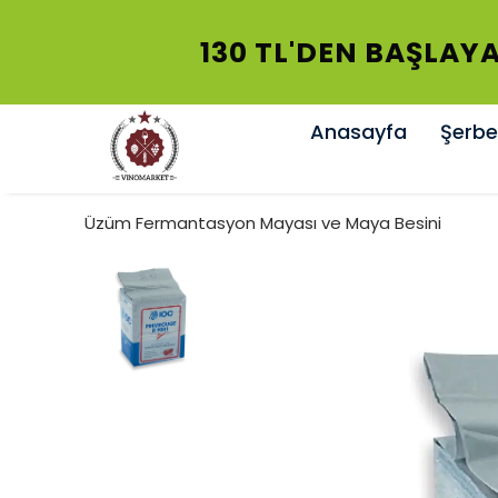
130 TL'DEN BAŞLAYA
Anasayfa
Şerbet
Üzüm Fermantasyon Mayası ve Maya Besini