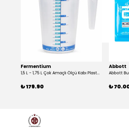
Fermentium
Abbott
DIAM BRIO Şişe Mantarı 44x24.5 mm 100 Adet
1,5 L - 1,75 L Çok Amaçlı Ölçü Kabı PlastArt
Abbott Bu
₺ 179.90
₺ 70.0