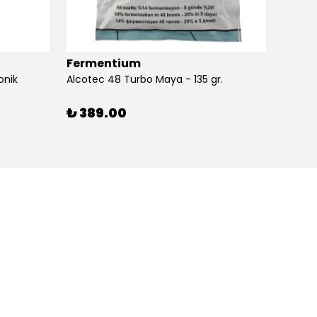
Fermentium
Ferm
onik
Alcotec 48 Turbo Maya - 135 gr.
Alkolm
%
3
₺ 389.00