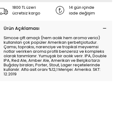
1800 TL üzeri
14 gün içinde
ücretsiz kargo
iade değişim
Ürün Açıklaması
Simcoe çift amaçlı (hem acılık hem aroma verici)
kullanılan çok popüler Amerikan şerbetçiotudur.
Çamsı, topraksı, narenciye ve tropikal meyvemsi
notlar verirken aroma profili benzersiz ve kompleks
olarak tanımlanır. Yumuşak bir acılık verir. IPA, Double
IPA, Red Ale, Amber Ale, Amerikan ve Belçika tarzı
Buğday biraları, Porter, Stout, Lager reçetelerinde
kullanılır. Alfa asit oranı %12,1 Menşei: Amerika. SKT:
12.2019