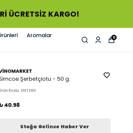
ERİ ÜCRETSİZ KARGO!
rünleri
Aromalar
0
VİNOMARKET
Simcoe Şerbetçiotu - 50 g.
Ürün Kodu
:
ENT260
₺ 40.98
Stoğa Gelince Haber Ver