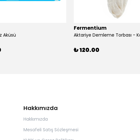
Fermentium
z Aküsü
Aktariye Demleme Torbası - K
0
₺ 120.00
Hakkımızda
Hakkımızda
Mesafeli Satış Sözleşmesi