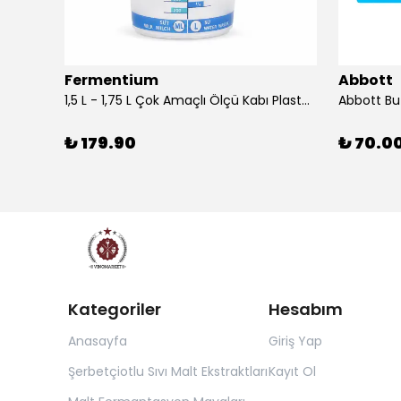
Fermentium
Abbott
DIAM BRIO Şişe Mantarı 44x24.5 mm 100 Adet
1,5 L - 1,75 L Çok Amaçlı Ölçü Kabı PlastArt
Abbott Bu
₺ 179.90
₺ 70.0
Kategoriler
Hesabım
Anasayfa
Giriş Yap
Şerbetçiotlu Sıvı Malt Ekstraktları
Kayıt Ol